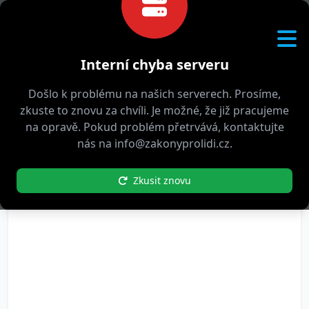
Pomáháme
s porozuměním zákonům
Interní chyba serveru
Došlo k problému na našich serverech. Prosíme,
Filtrujte podle:
Témata
Ceny
Data
zkuste to znovu za chvíli. Je možné, že již pracujeme
Lektorů
Stavu
Typu
Způsobu
na opravě. Pokud problém přetrvává, kontaktujte
nás na info@zakonyprolidi.cz.
Zkusit znovu