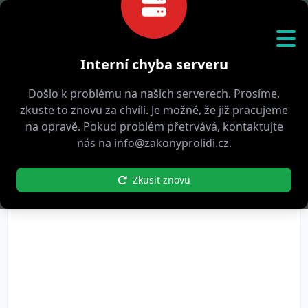
Pomáháme
s porozuměním zákonům
Interní chyba serveru
Došlo k problému na našich serverech. Prosíme,
Filtrujte podle:
Témata
Ceny
Data
zkuste to znovu za chvíli. Je možné, že již pracujeme
Lektorů
Stavu
Typu
Způsobu
na opravě. Pokud problém přetrvává, kontaktujte
nás na info@zakonyprolidi.cz.
Zkusit znovu